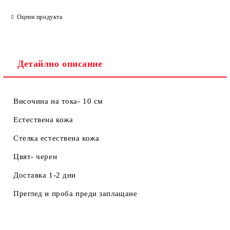
Ние ще се свържем с вас в рамките на работния ден.
Оцени продукта
Детайлно описание
Височина на тока- 10 см
Естествена кожа
Стелка естествена кожа
Цвят- черен
Доставка 1-2 дни
Преглед и проба преди заплащане