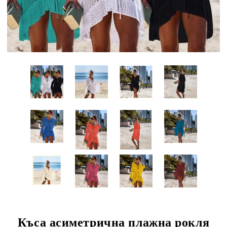
Къса асиметрична плажна рокля