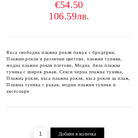
€54.50
106.59лв.
Къса свободна плажна рокля памук с бродерии,
Плажни рокли в различни цветове, плажни туники,
модна плажна рокля плетово, Модна бяла плажна
туника с широк ръкав. Секси черна плажна туника,
Плажна рокля, къса плажна рокля, къса рокля за плаж,
Плажна туника с ръкав, модни плажни туники и
аксесоари
Добави в желани