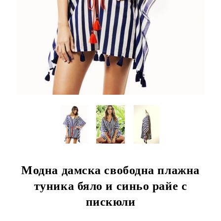
Модна дамска свободна плажна
туника бяло и синьо райе с
пискюли