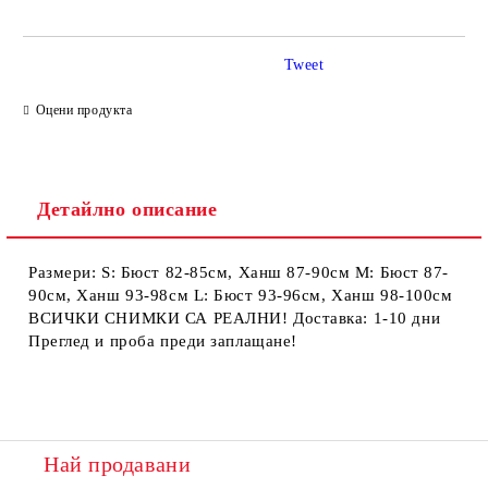
Tweet
Ние ще се свържем с вас в рамките на работния ден.
Оцени продукта
Детайлно описание
Размери: S: Бюст 82-85см, Ханш 87-90см М: Бюст 87-
90см, Ханш 93-98см L: Бюст 93-96см, Ханш 98-100см
ВСИЧКИ СНИМКИ СА РЕАЛНИ! Доставка: 1-10 дни
Преглед и проба преди заплащане!
Най продавани