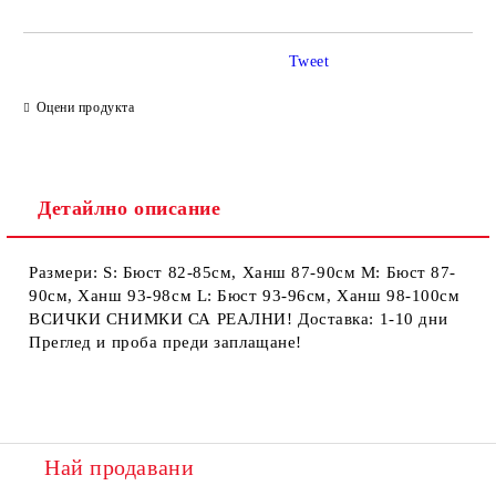
Tweet
Ние ще се свържем с вас в рамките на работния ден.
Оцени продукта
Детайлно описание
Размери: S: Бюст 82-85см, Ханш 87-90см М: Бюст 87-
90см, Ханш 93-98см L: Бюст 93-96см, Ханш 98-100см
ВСИЧКИ СНИМКИ СА РЕАЛНИ! Доставка: 1-10 дни
Преглед и проба преди заплащане!
Най продавани